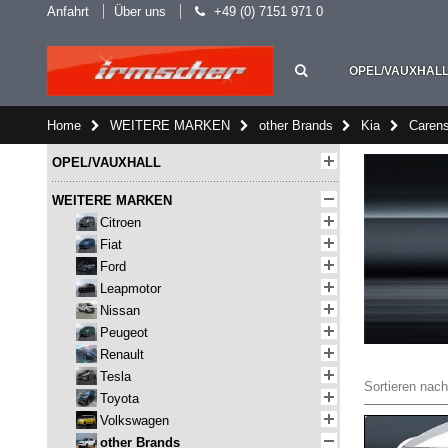
Anfahrt
Über uns
+49 (0) 7151 971 0
OPEL/VAUXHAL
Home
WEITERE MARKEN
other Brands
Kia
Carens
OPEL/VAUXHALL
WEITERE MARKEN
Citroen
Fiat
Ford
Leapmotor
Nissan
Peugeot
Renault
Tesla
Sortieren nach
Toyota
Volkswagen
other Brands