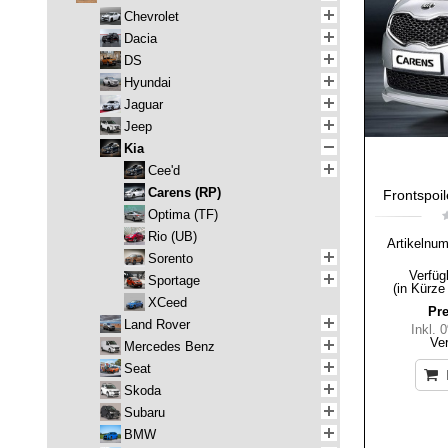
Chevrolet
Dacia
DS
Hyundai
Jaguar
Jeep
Kia
Cee'd
Carens (RP)
Frontspoil
Optima (TF)
Rio (UB)
Artikelnu
Sorento
Verfüg
Sportage
(in Kürze
XCeed
Pre
Land Rover
Inkl.
Ve
Mercedes Benz
Seat
Skoda
Subaru
BMW