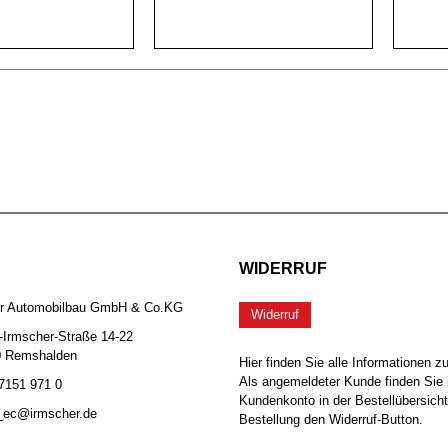
WIDERRUF
er Automobilbau GmbH & Co.KG
Widerruf
-Irmscher-Straße 14-22
0 Remshalden
Hier finden Sie alle Informationen z
Als angemeldeter Kunde finden Sie 
 7151 971 0
Kundenkonto in der Bestellübersicht
b_ec@irmscher.de
Bestellung den Widerruf-Button.