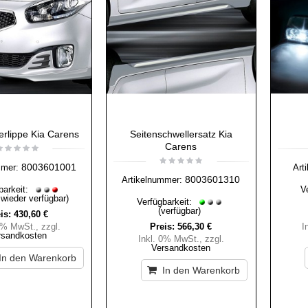
erlippe Kia Carens
Seitenschwellersatz Kia
Carens
8003601001
mmer:
Art
8003601310
Artikelnummer:
barkeit:
V
 wieder verfügbar)
Verfügbarkeit:
(verfügbar)
is:
430,60 €
 0% MwSt.
,
zzgl.
Preis:
566,30 €
I
rsandkosten
Inkl. 0% MwSt.
,
zzgl.
Versandkosten
In den Warenkorb
In den Warenkorb