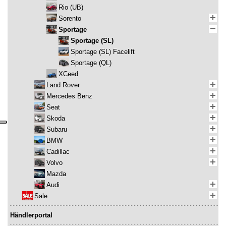
Rio (UB)
Sorento
Sportage
Sportage (SL)
Sportage (SL) Facelift
Sportage (QL)
XCeed
Land Rover
Mercedes Benz
Seat
Skoda
Subaru
BMW
Cadillac
Volvo
Mazda
Audi
Sale
Händlerportal