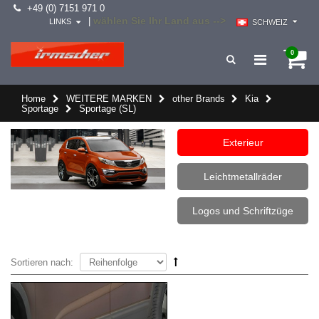
+49 (0) 7151 971 0
wählen Sie Ihr Land aus -->
|
LINKS
SCHWEIZ
0
Home
WEITERE MARKEN
other Brands
Kia
Sportage
Sportage (SL)
Exterieur
Leichtmetallräder
Logos und Schriftzüge
Sortieren nach: