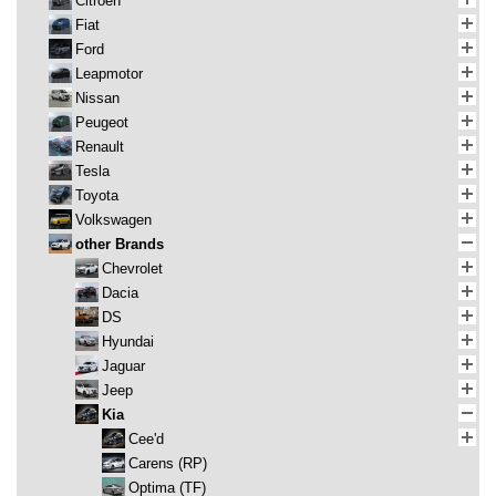
Citroen
Fiat
Ford
Leapmotor
Nissan
Peugeot
Renault
Tesla
Toyota
Volkswagen
other Brands
Chevrolet
Dacia
DS
Hyundai
Jaguar
Jeep
Kia
Cee'd
Carens (RP)
Optima (TF)