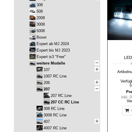
308
508
2008
3008
5008
Boxer
Expert ab MJ 2024
Expert bis MJ 2023
Expert is3 "Free"
LED-
weitere Modelle
107
Artikeln
1007 RC Line
Verfüg
206
(
207
Pre
207 RC Line
Inkl.
Ve
207 CC RC Line
308 RC Line
3008 RC Line
407
4007 RC Line