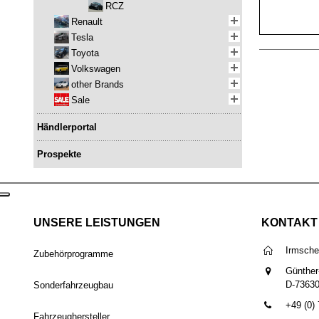
RCZ
Renault
Tesla
Toyota
Volkswagen
other Brands
Sale
Händlerportal
Prospekte
UNSERE LEISTUNGEN
KONTAKT
Irmsch
Zubehörprogramme
Günther
D-7363
Sonderfahrzeugbau
+49 (0)
Fahrzeughersteller