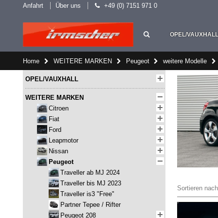
Anfahrt
Über uns
+49 (0) 7151 971 0
OPEL/VAUXHAL
Home
WEITERE MARKEN
Peugeot
weitere Modelle
OPEL/VAUXHALL
WEITERE MARKEN
Citroen
Fiat
Ford
Leapmotor
Nissan
Peugeot
Traveller ab MJ 2024
Traveller bis MJ 2023
Sortieren nach
Traveller is3 "Free"
Partner Tepee / Rifter
Peugeot 208