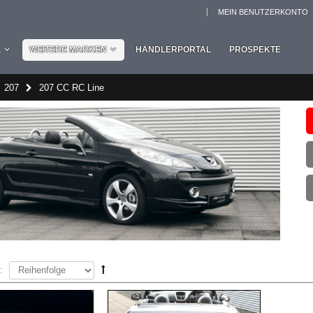
MEIN BENUTZERKONTO
L
WEITERE MARKEN
HÄNDLERPORTAL
PROSPEKTE
207
207 CC RC Line
: