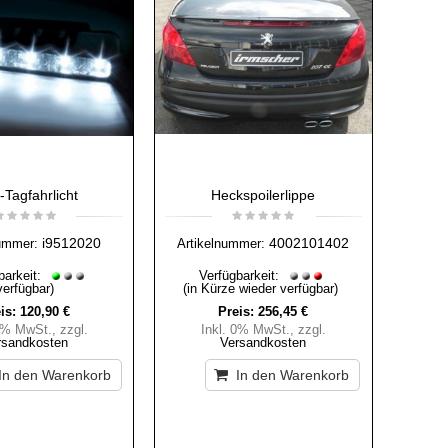
Tagfahrlicht
Heckspoilerlippe
i9512020
4002101402
ummer:
Artikelnummer:
barkeit:
Verfügbarkeit:
verfügbar)
(in Kürze wieder verfügbar)
is:
120,90 €
Preis:
256,45 €
 0% MwSt.
,
zzgl.
Inkl. 0% MwSt.
,
zzgl.
rsandkosten
Versandkosten
In den Warenkorb
In den Warenkorb