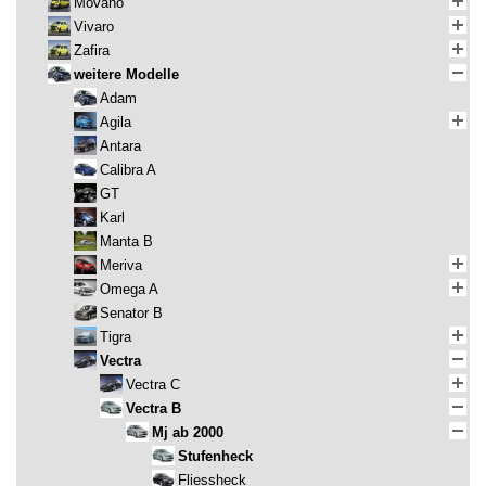
Movano
Vivaro
Zafira
weitere Modelle
Adam
Agila
Antara
Calibra A
GT
Karl
Manta B
Meriva
Omega A
Senator B
Tigra
Vectra
Vectra C
Vectra B
Mj ab 2000
Stufenheck
Fliessheck