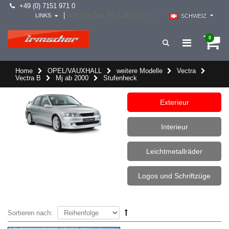
+49 (0) 7151 971 0
wählen Sie Ihr Land aus -->
|
LINKS
SCHWEIZ
0
Home
OPEL/VAUXHALL
weitere Modelle
Vectra
Vectra B
Mj ab 2000
Stufenheck
Exterieur
Interieur
Leichtmetallräder
Logos und Schriftzüge
Sortieren nach: