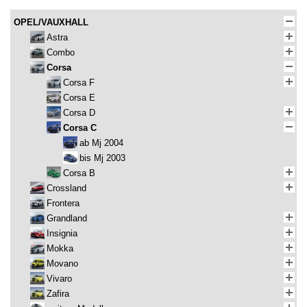
OPEL/VAUXHALL
Astra
Combo
Corsa
Corsa F
Corsa E
Corsa D
Corsa C
ab Mj 2004
bis Mj 2003
Corsa B
Crossland
Frontera
Grandland
Insignia
Mokka
Movano
Vivaro
Zafira