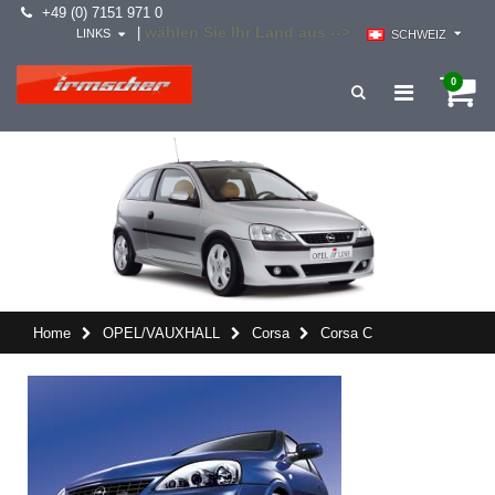
+49 (0) 7151 971 0
wählen Sie Ihr Land aus -->
|
LINKS
SCHWEIZ
0
Home
OPEL/VAUXHALL
Corsa
Corsa C