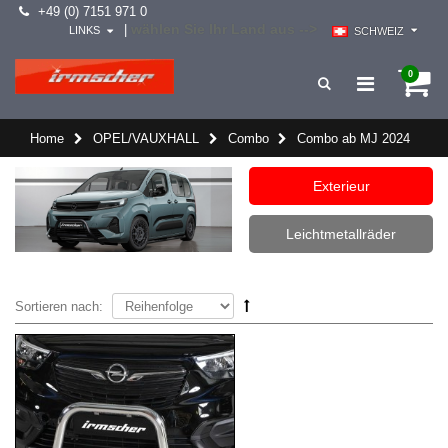
+49 (0) 7151 971 0
wählen Sie Ihr Land aus -->
|
LINKS
SCHWEIZ
0
Home
OPEL/VAUXHALL
Combo
Combo ab MJ 2024
Exterieur
Leichtmetallräder
Sortieren nach: