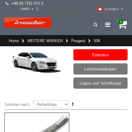
+49 (0) 7151 971 0
wählen Sie Ihr Land aus -->
|
LINKS
SCHWEIZ
0
Home
WEITERE MARKEN
Peugeot
508
Exterieur
Leichtmetallräder
Logos und Schriftzüge
Sortieren nach: