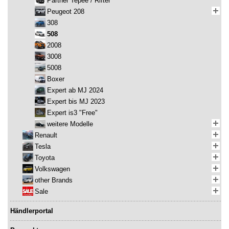
Partner Tepee / Rifter
Peugeot 208
308
508
2008
3008
5008
Boxer
Expert ab MJ 2024
Expert bis MJ 2023
Expert is3 "Free"
weitere Modelle
Renault
Tesla
Toyota
Volkswagen
other Brands
Sale
Händlerportal