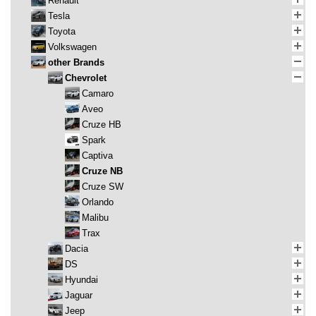
Renault
Tesla
Toyota
Volkswagen
other Brands
Chevrolet
Camaro
Aveo
Cruze HB
Spark
Captiva
Cruze NB
Cruze SW
Orlando
Malibu
Trax
Dacia
DS
Hyundai
Jaguar
Jeep