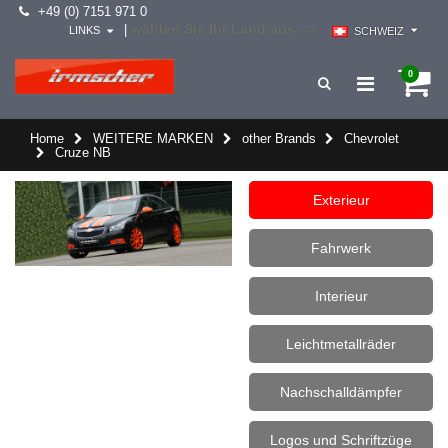
+49 (0) 7151 971 0
wählen Sie Ihr Land aus -->
|
LINKS
SCHWEIZ
0
Home
WEITERE MARKEN
other Brands
Chevrolet
Cruze NB
Exterieur
Fahrwerk
Interieur
Leichtmetallräder
Nachschalldämpfer
Logos und Schriftzüge