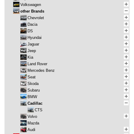
Volkswagen
other Brands
Chevrolet
Dacia
DS
Hyundai
Jaguar
Jeep
Kia
Land Rover
Mercedes Benz
Seat
Skoda
Subaru
BMW
Cadillac
CTS
Volvo
Mazda
Audi