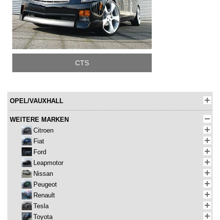
CTS
OPEL/VAUXHALL
WEITERE MARKEN
Citroen
Fiat
Ford
Leapmotor
Nissan
Peugeot
Renault
Tesla
Toyota