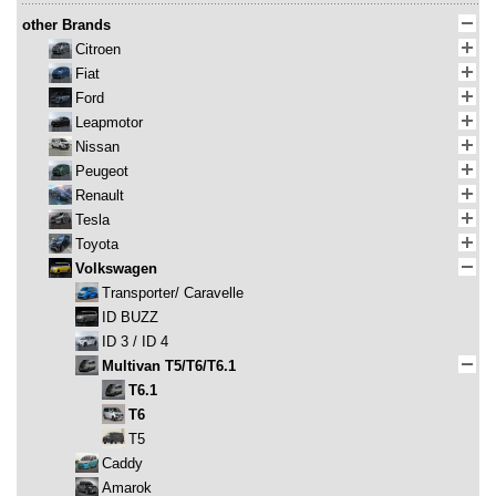
other Brands
Citroen
Fiat
Ford
Leapmotor
Nissan
Peugeot
Renault
Tesla
Toyota
Volkswagen
Transporter/ Caravelle
ID BUZZ
ID 3 / ID 4
Multivan T5/T6/T6.1
T6.1
T6
T5
Caddy
Amarok