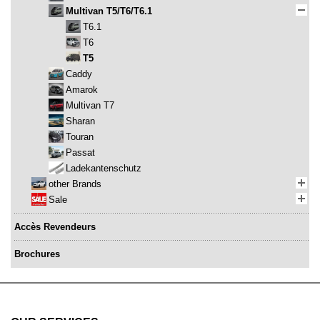
Multivan T5/T6/T6.1
T6.1
T6
T5
Caddy
Amarok
Multivan T7
Sharan
Touran
Passat
Ladekantenschutz
other Brands
Sale
Accès Revendeurs
Brochures