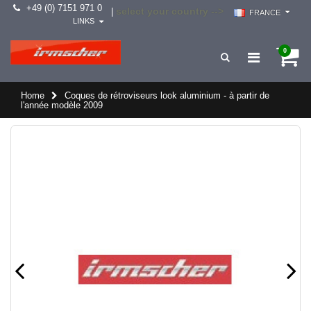
+49 (0) 7151 971 0
select your country -->
|
FRANCE
LINKS
0
Home
Coques de rétroviseurs look aluminium - à partir de
l'année modèle 2009