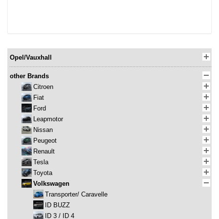
Opel/Vauxhall
other Brands
Citroen
Fiat
Ford
Leapmotor
Nissan
Peugeot
Renault
Tesla
Toyota
Volkswagen
Transporter/ Caravelle
ID BUZZ
ID 3 / ID 4