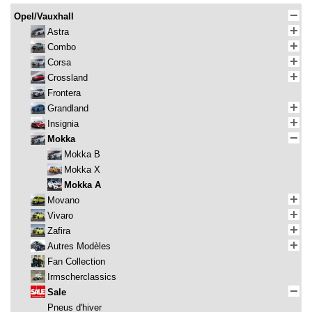
Opel/Vauxhall
Astra
Combo
Corsa
Crossland
Frontera
Grandland
Insignia
Mokka
Mokka B
Mokka X
Mokka A
Movano
Vivaro
Zafira
Autres Modèles
Fan Collection
Irmscherclassics
Sale
Pneus d'hiver