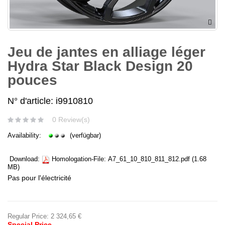
Jeu de jantes en alliage léger
Hydra Star Black Design 20
pouces
N° d'article: i9910810
0 Review(s)
Availability:
(verfügbar)
Download:
Homologation-File:
A7_61_10_810_811_812.pdf
(1.68
MB)
Pas pour l'électricité
Regular Price:
2 324,65 €
Special Price