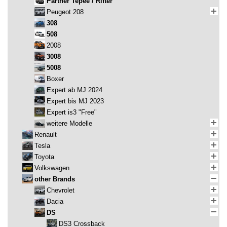
Partner Tepee / Rifter
Peugeot 208
308
508
2008
3008
5008
Boxer
Expert ab MJ 2024
Expert bis MJ 2023
Expert is3 "Free"
weitere Modelle
Renault
Tesla
Toyota
Volkswagen
other Brands
Chevrolet
Dacia
DS
DS3 Crossback