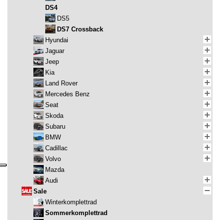
DS4
DS5
DS7 Crossback
Hyundai
Jaguar
Jeep
Kia
Land Rover
Mercedes Benz
Seat
Skoda
Subaru
BMW
Cadillac
Volvo
Mazda
Audi
Sale
Winterkomplettrad
Sommerkomplettrad