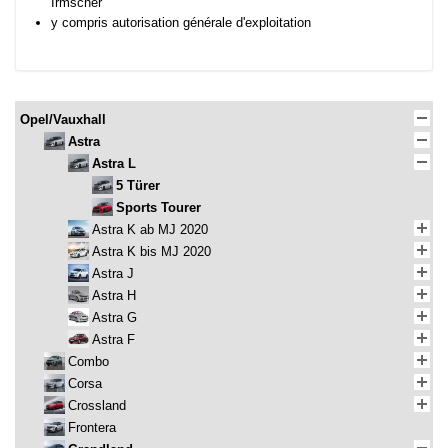
Irmscher
y compris autorisation générale d'exploitation
Opel/Vauxhall
Astra
Astra L
5 Türer
Sports Tourer
Astra K ab MJ 2020
Astra K bis MJ 2020
Astra J
Astra H
Astra G
Astra F
Combo
Corsa
Crossland
Frontera