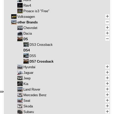
Rav4
Proace is3 "Free"
Volkswagen
other Brands
Chevrolet
Dacia
DS
DS3 Crossback
DS4
DS5
DS7 Crossback
Hyundai
Jaguar
Jeep
Kia
Land Rover
Mercedes Benz
Seat
Skoda
Subaru