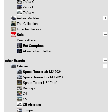
Zafira C
Zafira B
Zafira A
Autres Modèles
Fan Collection
Irmscherclassics
Sale
Pneus d'hiver
Eté Complète
Allwetterkomplettrad
other Brands
Citroen
Space Tourer ab MJ 2024
Space Tourer bis MJ 2023
Space Tourer is3 "Free"
Berlingo
C4
C5
C5 Aircross
Jumper