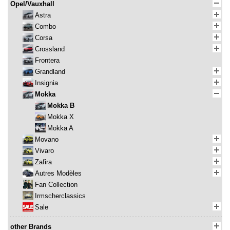
Opel/Vauxhall
Astra
Combo
Corsa
Crossland
Frontera
Grandland
Insignia
Mokka
Mokka B
Mokka X
Mokka A
Movano
Vivaro
Zafira
Autres Modèles
Fan Collection
Irmscherclassics
Sale
other Brands