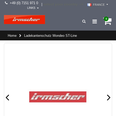
+49 (0) 7151 971 0
select your country -->
|
FRANCE
LINKS
0
Home
Ladekantenschutz Mondeo ST-Line