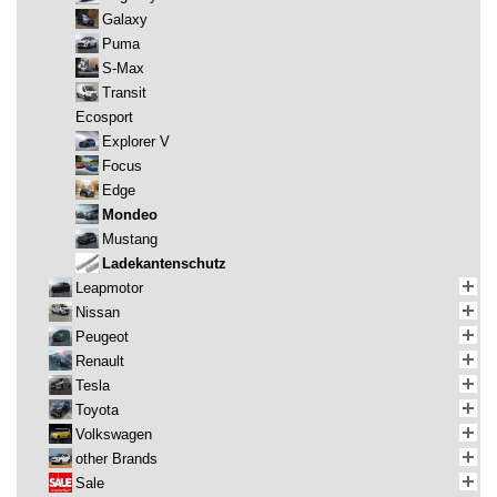
Galaxy
Puma
S-Max
Transit
Ecosport
Explorer V
Focus
Edge
Mondeo
Mustang
Ladekantenschutz
Leapmotor
Nissan
Peugeot
Renault
Tesla
Toyota
Volkswagen
other Brands
Sale