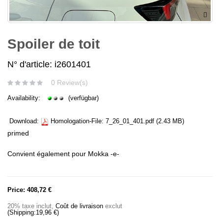
Spoiler de toit
N° d'article: i2601401
0 Review(s)
Availability:
(verfügbar)
Download:
Homologation-File:
7_26_01_401.pdf
(2.43 MB)
primed
Convient également pour Mokka -e-
Price:
408,72 €
20% taxe inclut
,
Coût de livraison
exclut
(Shipping:
19,96 €
)