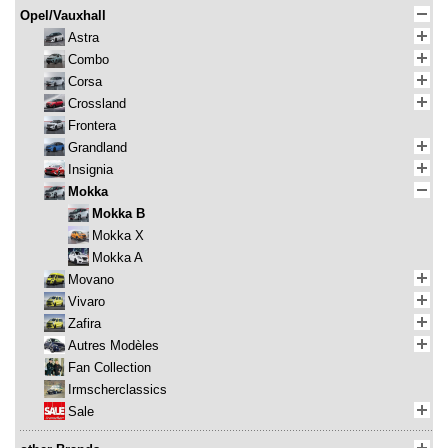
Opel/Vauxhall
Astra
Combo
Corsa
Crossland
Frontera
Grandland
Insignia
Mokka
Mokka B
Mokka X
Mokka A
Movano
Vivaro
Zafira
Autres Modèles
Fan Collection
Irmscherclassics
Sale