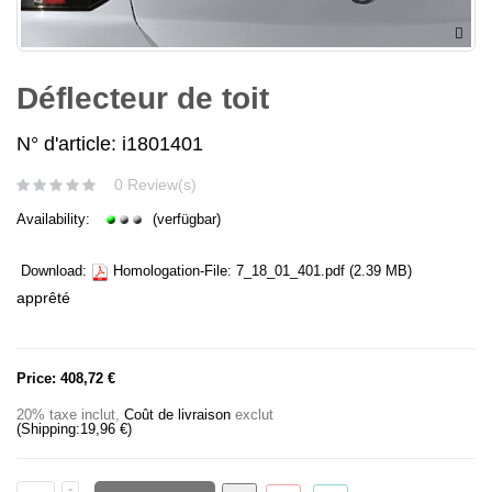
Déflecteur de toit
N° d'article: i1801401
0 Review(s)
Availability:
(verfügbar)
Download:
Homologation-File:
7_18_01_401.pdf
(2.39 MB)
apprêté
Price:
408,72 €
20% taxe inclut
,
Coût de livraison
exclut
(Shipping:
19,96 €
)