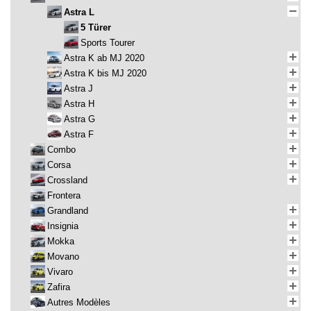
Astra L
5 Türer
Sports Tourer
Astra K ab MJ 2020
Astra K bis MJ 2020
Astra J
Astra H
Astra G
Astra F
Combo
Corsa
Crossland
Frontera
Grandland
Insignia
Mokka
Movano
Vivaro
Zafira
Autres Modèles