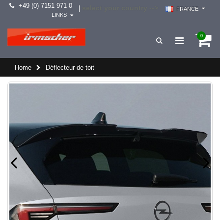
+49 (0) 7151 971 0
select your country -->
|
FRANCE
LINKS
0
Home
Déflecteur de toit