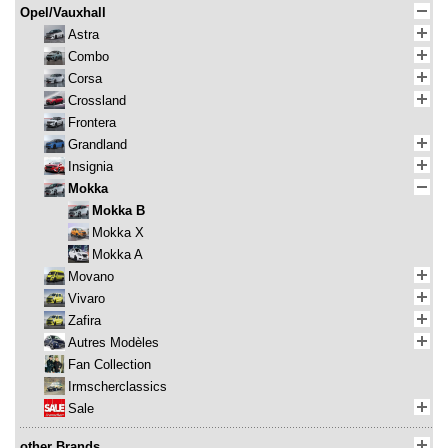
Opel/Vauxhall
Astra
Combo
Corsa
Crossland
Frontera
Grandland
Insignia
Mokka
Mokka B
Mokka X
Mokka A
Movano
Vivaro
Zafira
Autres Modèles
Fan Collection
Irmscherclassics
Sale
other Brands