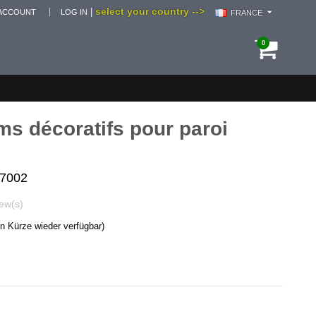
select your country -->
|
ACCOUNT
LOG IN
FRANCE
0
lms décoratifs pour paroi
817002
ew(s)
in Kürze wieder verfügbar)