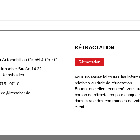
RÉTRACTATION
er Automobilbau GmbH & Co.KG
Rétractation
-Irmscher-Straße 14-22
0 Remshalden
Vous trouverez ici toutes les inform
relatives au droit de rétractation.
 7151 971 0
En tant que client connecté, vous tr
b_ec@irmscher.de
bouton de rétractation pour chaqu
dans la vue des commandes de vot
client.