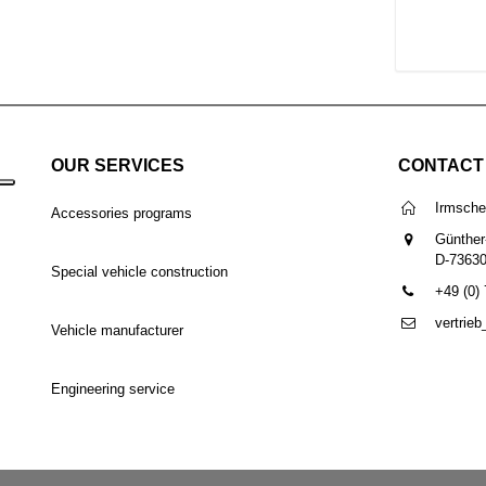
OUR SERVICES
CONTACT
Irmsch
Accessories programs
Günther
D-7363
Special vehicle construction
+49 (0)
vertrie
Vehicle manufacturer
Engineering service