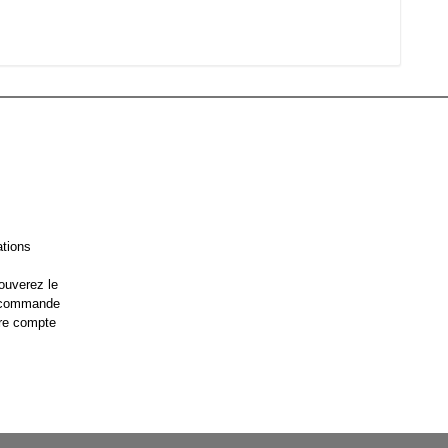
ations
ouverez le
e commande
re compte