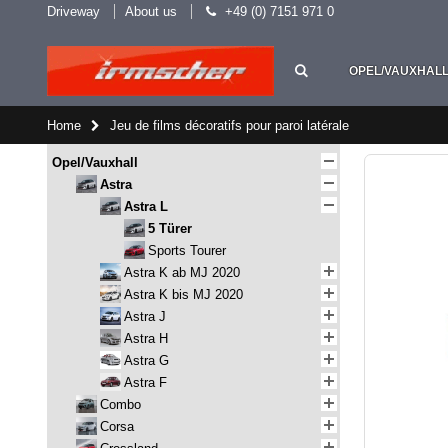
Driveway
About us
+49 (0) 7151 971 0
OPEL/VAUXHAL
Home
Jeu de films décoratifs pour paroi latérale
Opel/Vauxhall
Astra
Astra L
5 Türer
Sports Tourer
Astra K ab MJ 2020
Astra K bis MJ 2020
Astra J
Astra H
Astra G
Astra F
Combo
Corsa