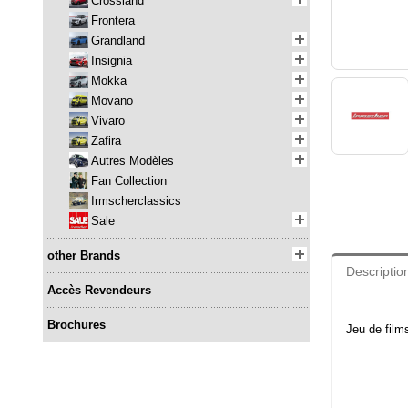
Crossland
Frontera
Grandland
Insignia
Mokka
Movano
Vivaro
Zafira
Autres Modèles
Fan Collection
Irmscherclassics
Sale
other Brands
Descriptio
Accès Revendeurs
Brochures
Jeu de film