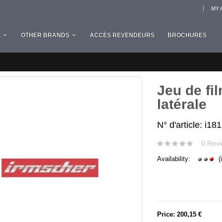
MY 
L
OTHER BRANDS
ACCÈS REVENDEURS
BROCHURES
Jeu de fi
latérale
N° d'article: i1
0 Revi
Availability:
(
Price:
200,15 €