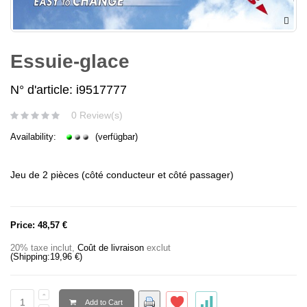
Essuie-glace
N° d'article: i9517777
0 Review(s)
Availability:
(verfügbar)
Jeu de 2 pièces (côté conducteur et côté passager)
Price:
48,57 €
20% taxe inclut
,
Coût de livraison
exclut
(Shipping:
19,96 €
)
Add to Cart