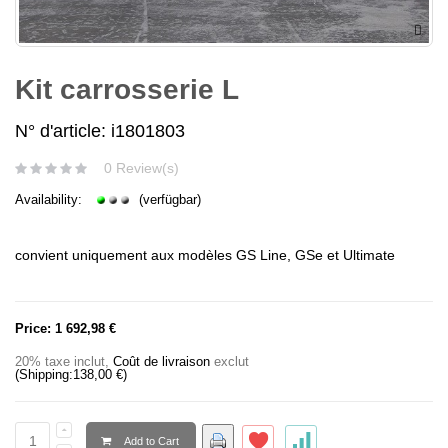
Kit carrosserie L
N° d'article: i1801803
0 Review(s)
Availability:
(verfügbar)
convient uniquement aux modèles GS Line, GSe et Ultimate
Price:
1 692,98 €
20% taxe inclut
,
Coût de livraison
exclut
(Shipping:
138,00 €
)
Add to Cart