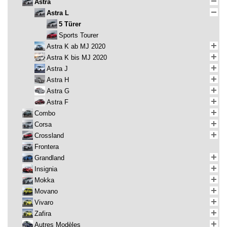
Astra
Astra L
5 Türer
Sports Tourer
Astra K ab MJ 2020
Astra K bis MJ 2020
Astra J
Astra H
Astra G
Astra F
Combo
Corsa
Crossland
Frontera
Grandland
Insignia
Mokka
Movano
Vivaro
Zafira
Autres Modèles