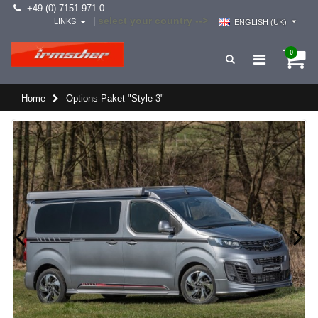
+49 (0) 7151 971 0
select your country -->
|
LINKS
ENGLISH (UK)
0
Home
Options-Paket "Style 3"