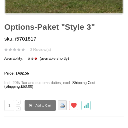
Options-Paket "Style 3"
sku: i5701817
0 Review(s)
Availability:
(available shortly)
Price:
£482.56
Incl. 20% Tax and customs duties
,
excl.
Shipping Cost
(Shipping:
£60.00
)
Add to Cart