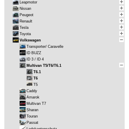
Leapmotor
Nissan
Peugeot
Renault
Tesla
Toyota
Volkswagen
Transporter/ Caravelle
ID BUZZ
ID 3 / ID 4
Multivan T5/T6/T6.1
T6.1
T6
T5
Caddy
Amarok
Multivan T7
Sharan
Touran
Passat
Ladekantenschutz