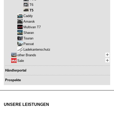
T6
T5
Caddy
Amarok
Multivan T7
Sharan
Touran
Passat
Ladekantenschutz
other Brands
Sale
Händlerportal
Prospekte
UNSERE LEISTUNGEN