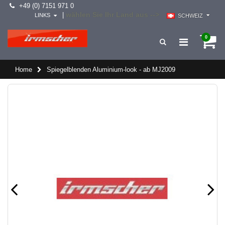
+49 (0) 7151 971 0
wählen Sie Ihr Land aus -->
|
LINKS
SCHWEIZ
0
Home
Spiegelblenden Aluminium-look - ab MJ2009