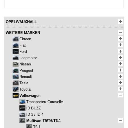
OPEL/VAUXHALL
WEITERE MARKEN
Citroen
Fiat
Ford
Leapmotor
Nissan
Peugeot
Renault
Tesla
Toyota
Volkswagen
Transporter/ Caravelle
ID BUZZ
ID 3 / ID 4
Multivan T5/T6/T6.1
T6.1