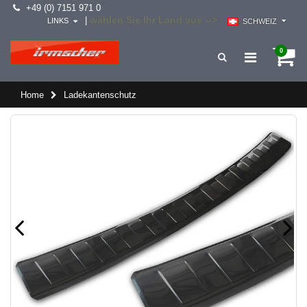
+49 (0) 7151 971 0
wählen Sie Ihr Land aus -->
|
LINKS
SCHWEIZ
0
Home
Ladekantenschutz