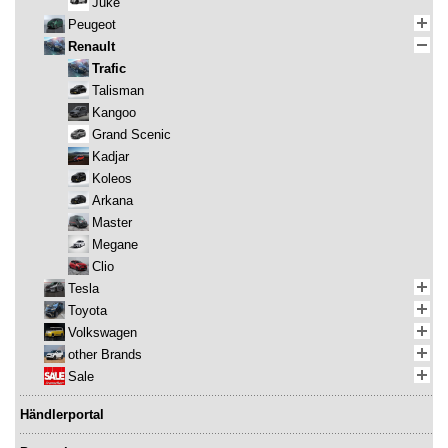
Juke
Peugeot
Renault
Trafic
Talisman
Kangoo
Grand Scenic
Kadjar
Koleos
Arkana
Master
Megane
Clio
Tesla
Toyota
Volkswagen
other Brands
Sale
Händlerportal