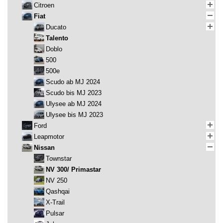
Citroen
Fiat
Ducato
Talento
Doblo
500
500e
Scudo ab MJ 2024
Scudo bis MJ 2023
Ulysee ab MJ 2024
Ulysee bis MJ 2023
Ford
Leapmotor
Nissan
Townstar
NV 300/ Primastar
NV 250
Qashqai
X-Trail
Pulsar