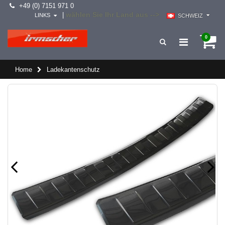
+49 (0) 7151 971 0
wählen Sie Ihr Land aus -->
|
LINKS
SCHWEIZ
0
Home
Ladekantenschutz