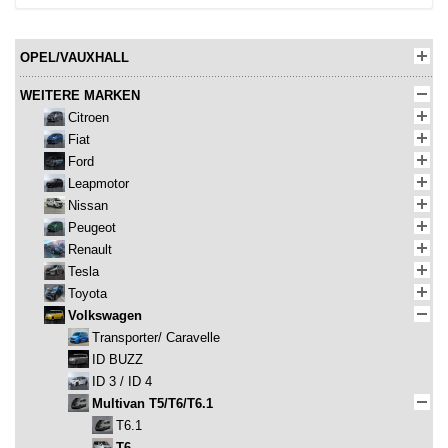
OPEL/VAUXHALL
WEITERE MARKEN
Citroen
Fiat
Ford
Leapmotor
Nissan
Peugeot
Renault
Tesla
Toyota
Volkswagen
Transporter/ Caravelle
ID BUZZ
ID 3 / ID 4
Multivan T5/T6/T6.1
T6.1
T6