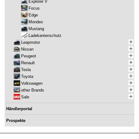
Explorer V
Focus
Edge
Mondeo
Mustang
Ladekantenschutz
Leapmotor
Nissan
Peugeot
Renault
Tesla
Toyota
Volkswagen
other Brands
Sale
Händlerportal
Prospekte