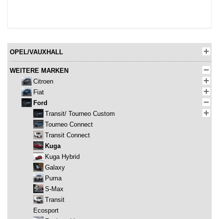
OPEL/VAUXHALL
WEITERE MARKEN
Citroen
Fiat
Ford
Transit/ Tourneo Custom
Tourneo Connect
Transit Connect
Kuga
Kuga Hybrid
Galaxy
Puma
S-Max
Transit
Ecosport