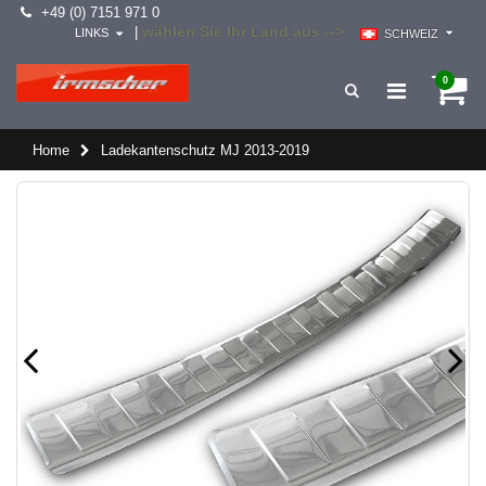
+49 (0) 7151 971 0
wählen Sie Ihr Land aus -->
|
LINKS
SCHWEIZ
0
Home
Ladekantenschutz MJ 2013-2019