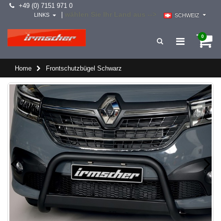
+49 (0) 7151 971 0
wählen Sie Ihr Land aus -->
|
LINKS
SCHWEIZ
0
Home
Frontschutzbügel Schwarz