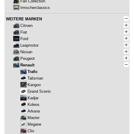
Fan Collection
Irmscherclassics
WEITERE MARKEN
Citroen
Fiat
Ford
Leapmotor
Nissan
Peugeot
Renault
Trafic
Talisman
Kangoo
Grand Scenic
Kadjar
Koleos
Arkana
Master
Megane
Clio