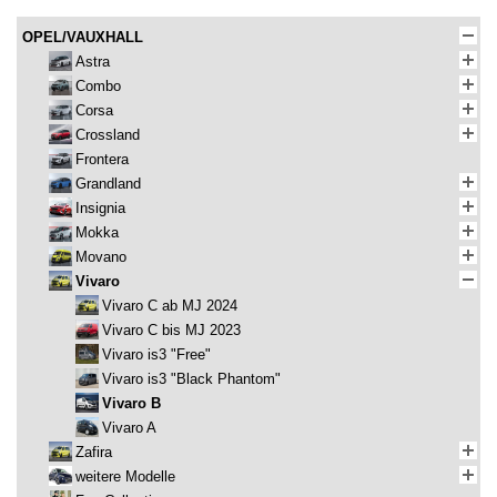
OPEL/VAUXHALL
Astra
Combo
Corsa
Crossland
Frontera
Grandland
Insignia
Mokka
Movano
Vivaro
Vivaro C ab MJ 2024
Vivaro C bis MJ 2023
Vivaro is3 "Free"
Vivaro is3 "Black Phantom"
Vivaro B
Vivaro A
Zafira
weitere Modelle