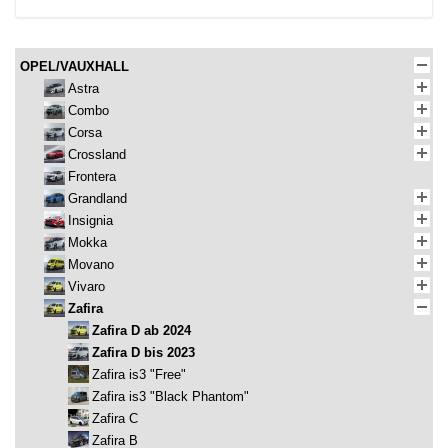
OPEL/VAUXHALL
Astra
Combo
Corsa
Crossland
Frontera
Grandland
Insignia
Mokka
Movano
Vivaro
Zafira
Zafira D ab 2024
Zafira D bis 2023
Zafira is3 "Free"
Zafira is3 "Black Phantom"
Zafira C
Zafira B