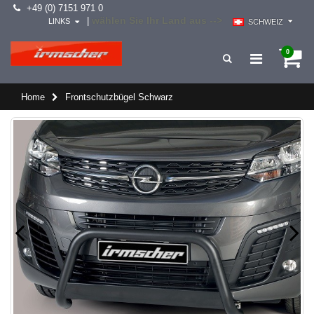
+49 (0) 7151 971 0
wählen Sie Ihr Land aus -->
|
LINKS
SCHWEIZ
0
Home
Frontschutzbügel Schwarz