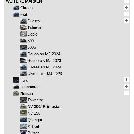
WEITERE MARKEN
Citroen
Fiat
Ducato
Talento
Doblo
500
500e
Scudo ab MJ 2024
Scudo bis MJ 2023
Ulysee ab MJ 2024
Ulysee bis MJ 2023
Ford
Leapmotor
Nissan
Townstar
NV 300/ Primastar
NV 250
Qashqai
X-Trail
Pulsar