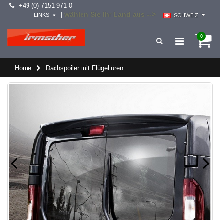
+49 (0) 7151 971 0
wählen Sie Ihr Land aus -->
|
LINKS
SCHWEIZ
0
Home
Dachspoiler mit Flügeltüren