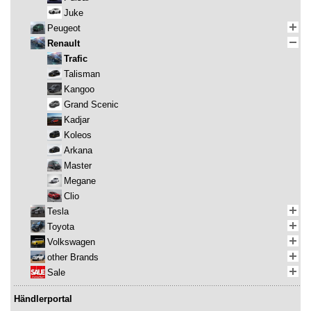
Juke
Peugeot
Renault
Trafic
Talisman
Kangoo
Grand Scenic
Kadjar
Koleos
Arkana
Master
Megane
Clio
Tesla
Toyota
Volkswagen
other Brands
Sale
Händlerportal