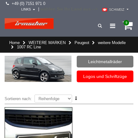
+49 (0) 7151 971 0
wählen Sie Ihr Land aus -->
|
LINKS
SCHWEIZ
0
Home
WEITERE MARKEN
Peugeot
weitere Modelle
1007 RC Line
Leichtmetallräder
Logos und Schriftzüge
Sortieren nach: