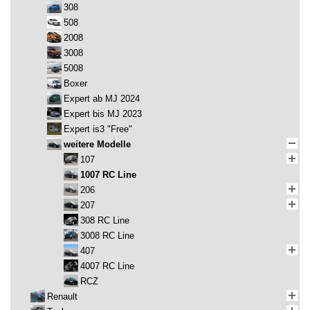
308
508
2008
3008
5008
Boxer
Expert ab MJ 2024
Expert bis MJ 2023
Expert is3 "Free"
weitere Modelle
107
1007 RC Line
206
207
308 RC Line
3008 RC Line
407
4007 RC Line
RCZ
Renault