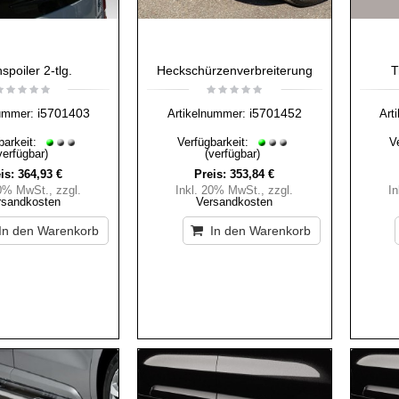
spoiler 2-tlg.
Heckschürzenverbreiterung
T
i5701403
i5701452
ummer:
Artikelnummer:
Art
barkeit:
Verfügbarkeit:
V
verfügbar)
(verfügbar)
is:
364,93 €
Preis:
353,84 €
20% MwSt.
,
zzgl.
Inkl. 20% MwSt.
,
zzgl.
I
rsandkosten
Versandkosten
In den Warenkorb
In den Warenkorb