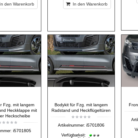
In den Warenkorb
In den Warenkorb
ür Fzg. mit langem
Bodykit für Fzg. mit langem
Fron
und Heckklappe mit
Radstand und Heckflügeltüren
der Heckscheibe
Art
i5701806
Artikelnummer:
V
i5701805
ummer:
Verfügbarkeit: