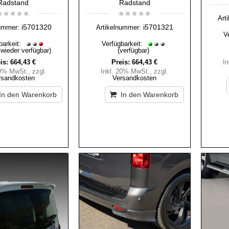
Radstand
Radstand
Art
i5701320
i5701321
ummer:
Artikelnummer:
V
barkeit:
Verfügbarkeit:
 wieder verfügbar)
(verfügbar)
is:
664,43 €
Preis:
664,43 €
I
20% MwSt.
,
zzgl.
Inkl. 20% MwSt.
,
zzgl.
rsandkosten
Versandkosten
In den Warenkorb
In den Warenkorb