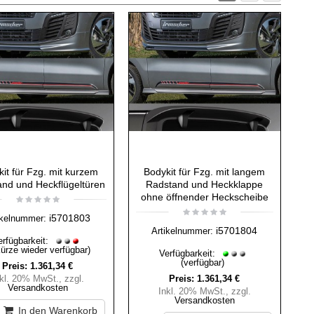
it für Fzg. mit kurzem
Bodykit für Fzg. mit langem
nd und Heckflügeltüren
Radstand und Heckklappe
ohne öffnender Heckscheibe
i5701803
ikelnummer:
i5701804
Artikelnummer:
erfügbarkeit:
Kürze wieder verfügbar)
Verfügbarkeit:
(verfügbar)
Preis:
1.361,34 €
nkl. 20% MwSt.
,
zzgl.
Preis:
1.361,34 €
Versandkosten
Inkl. 20% MwSt.
,
zzgl.
Versandkosten
In den Warenkorb