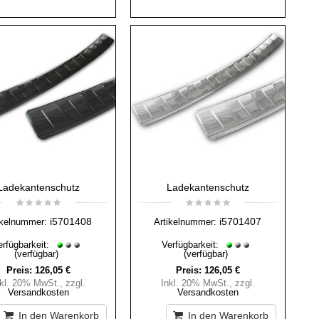
Ladekantenschutz
Ladekantenschutz
i5701408
i5701407
ikelnummer:
Artikelnummer:
erfügbarkeit:
Verfügbarkeit:
(verfügbar)
(verfügbar)
Preis:
126,05 €
Preis:
126,05 €
nkl. 20% MwSt.
,
zzgl.
Inkl. 20% MwSt.
,
zzgl.
Versandkosten
Versandkosten
In den Warenkorb
In den Warenkorb