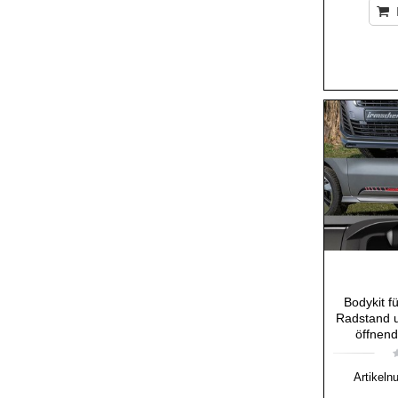
Bodykit f
Radstand 
öffnen
Artikeln