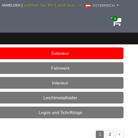
wählen Sie Ihr Land aus -->
|
ANMELDEN
ÖSTERREICH
0
Exterieur
Fahrwerk
Interieur
Leichtmetallräder
Logos und Schriftzüge
1
2