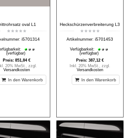
rittrohrsatz oval L1
Heckschürzenverbreiterung L3
i5701314
i5701453
ikelnummer:
Artikelnummer:
erfügbarkeit:
Verfügbarkeit:
(verfügbar)
(verfügbar)
Preis:
851,84 €
Preis:
387,12 €
nkl. 20% MwSt.
,
zzgl.
Inkl. 20% MwSt.
,
zzgl.
Versandkosten
Versandkosten
In den Warenkorb
In den Warenkorb