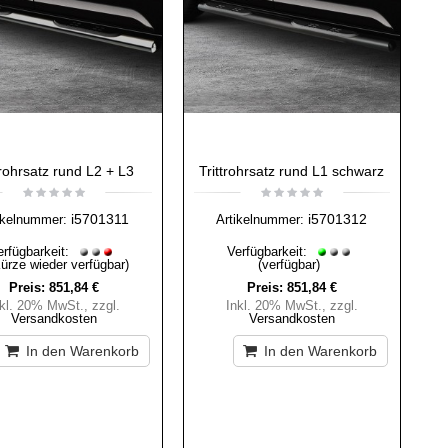
trohrsatz rund L2 + L3
Trittrohrsatz rund L1 schwarz
i5701311
i5701312
ikelnummer:
Artikelnummer:
erfügbarkeit:
Verfügbarkeit:
Kürze wieder verfügbar)
(verfügbar)
Preis:
851,84 €
Preis:
851,84 €
nkl. 20% MwSt.
,
zzgl.
Inkl. 20% MwSt.
,
zzgl.
Versandkosten
Versandkosten
In den Warenkorb
In den Warenkorb