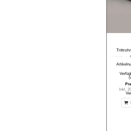
Trittro
Artikeln
Verfüg
(
Pre
Inkl. 
Ve