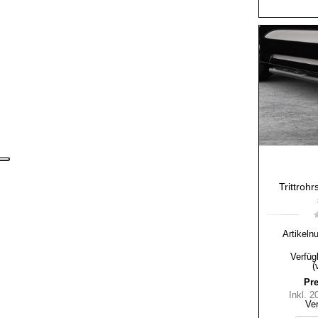
Trittroh
Artikeln
Verfüg
(
Pre
Inkl. 
Ve