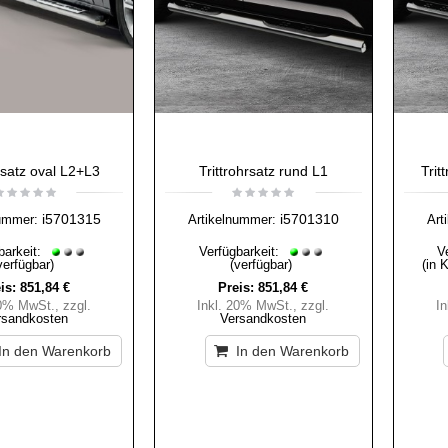
hrsatz oval L2+L3
Trittrohrsatz rund L1
Trit
i5701315
i5701310
ummer:
Artikelnummer:
Art
barkeit:
Verfügbarkeit:
V
verfügbar)
(verfügbar)
(in 
is:
851,84 €
Preis:
851,84 €
20% MwSt.
,
zzgl.
Inkl. 20% MwSt.
,
zzgl.
I
rsandkosten
Versandkosten
In den Warenkorb
In den Warenkorb