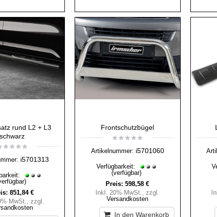
rsatz rund L2 + L3
Frontschutzbügel
schwarz
i5701060
Artikelnummer:
Art
i5701313
ummer:
Verfügbarkeit:
V
(verfügbar)
barkeit:
verfügbar)
Preis:
598,58 €
is:
851,84 €
Inkl. 20% MwSt.
,
zzgl.
I
Versandkosten
20% MwSt.
,
zzgl.
rsandkosten
In den Warenkorb