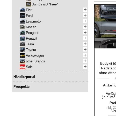
Jumpy is3 "Free"
Fiat
Ford
Leapmotor
Nissan
Peugeot
Renault
Tesla
Toyota
Volkswagen
other Brands
Bodykit f
Sale
Radstand
ohne öffn
Händlerportal
Artikeln
Prospekte
Verfüg
(in Kürze
Prei
Inkl. 
Ve