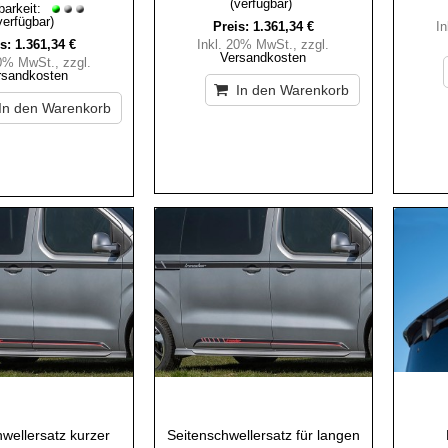
(verfügbar)
barkeit:
verfügbar)
Preis:
1.361,34 €
I
s:
1.361,34 €
Inkl. 20% MwSt.
,
zzgl.
Versandkosten
20% MwSt.
,
zzgl.
rsandkosten
In den Warenkorb
In den Warenkorb
wellersatz kurzer
Seitenschwellersatz für langen