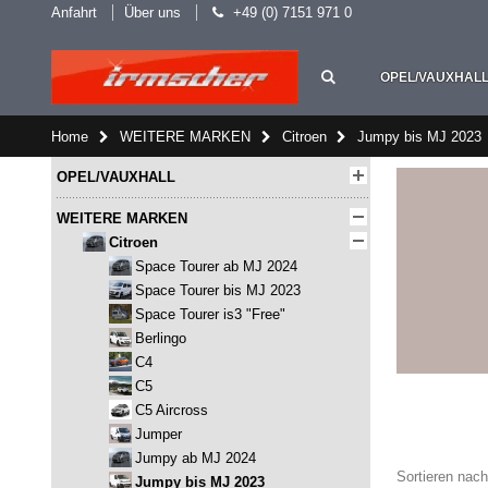
Anfahrt
Über uns
+49 (0) 7151 971 0
OPEL/VAUXHAL
Home
WEITERE MARKEN
Citroen
Jumpy bis MJ 2023
OPEL/VAUXHALL
WEITERE MARKEN
Citroen
Space Tourer ab MJ 2024
Space Tourer bis MJ 2023
Space Tourer is3 "Free"
Berlingo
C4
C5
C5 Aircross
Jumper
Jumpy ab MJ 2024
Sortieren nach
Jumpy bis MJ 2023