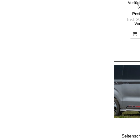
Verfüg
(
Prei
Inkl. 
Ve
Seitensch