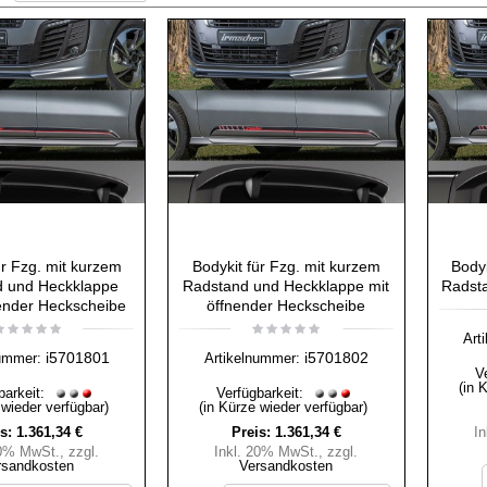
ür Fzg. mit kurzem
Bodykit für Fzg. mit kurzem
Bodyk
 und Heckklappe
Radstand und Heckklappe mit
Radsta
ender Heckscheibe
öffnender Heckscheibe
Art
i5701801
i5701802
ummer:
Artikelnummer:
V
(in 
barkeit:
Verfügbarkeit:
 wieder verfügbar)
(in Kürze wieder verfügbar)
s:
1.361,34 €
Preis:
1.361,34 €
I
20% MwSt.
,
zzgl.
Inkl. 20% MwSt.
,
zzgl.
rsandkosten
Versandkosten