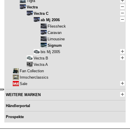
Tigra
Vectra
Vectra C
ab Mj 2006
Fliessheck
Caravan
Limousine
Signum
bis Mj 2005
Vectra B
Vectra A
Fan Collection
Irmscherclassics
Sale
WEITERE MARKEN
Händlerportal
Prospekte