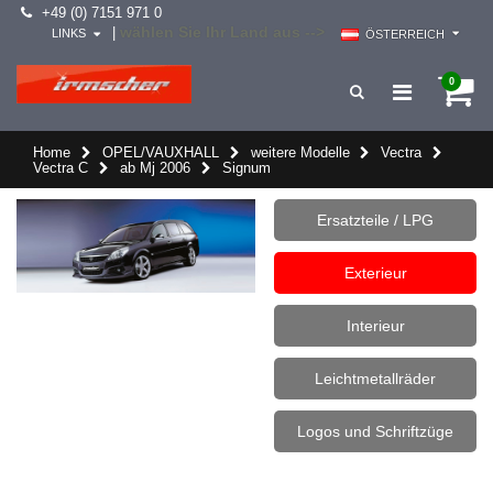
+49 (0) 7151 971 0
wählen Sie Ihr Land aus -->
|
LINKS
ÖSTERREICH
0
Home
OPEL/VAUXHALL
weitere Modelle
Vectra
Vectra C
ab Mj 2006
Signum
Ersatzteile / LPG
Exterieur
Interieur
Leichtmetallräder
Logos und Schriftzüge