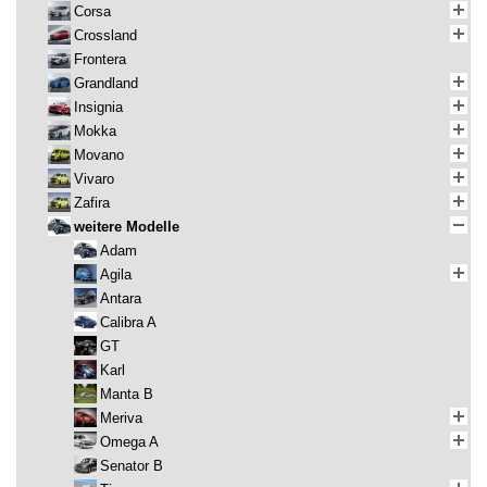
Corsa
Crossland
Frontera
Grandland
Insignia
Mokka
Movano
Vivaro
Zafira
weitere Modelle
Adam
Agila
Antara
Calibra A
GT
Karl
Manta B
Meriva
Omega A
Senator B