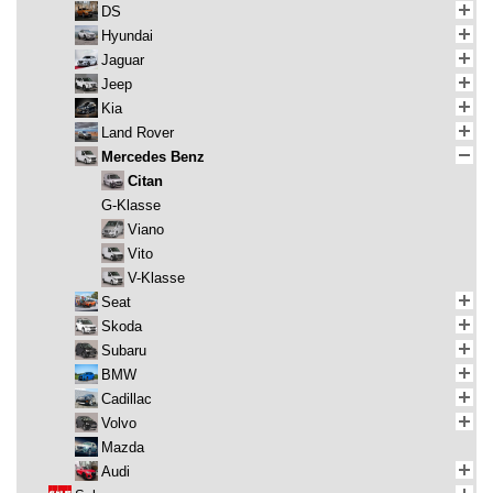
DS
Hyundai
Jaguar
Jeep
Kia
Land Rover
Mercedes Benz
Citan
G-Klasse
Viano
Vito
V-Klasse
Seat
Skoda
Subaru
BMW
Cadillac
Volvo
Mazda
Audi