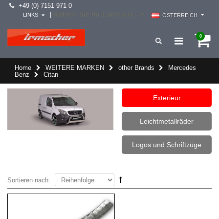
+49 (0) 7151 971 0
wählen Sie Ihr Land aus -->
|
LINKS
ÖSTERREICH
0
Home
WEITERE MARKEN
other Brands
Mercedes
Benz
Citan
Exterieur
Leichtmetallräder
Logos und Schriftzüge
Sortieren nach: