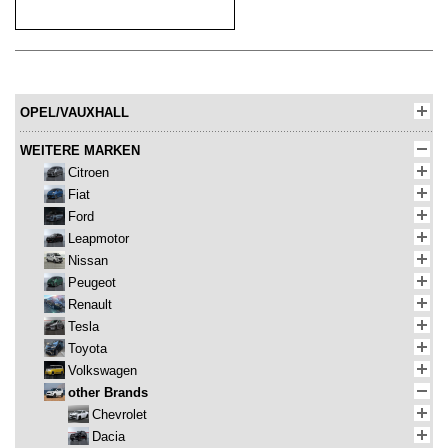
OPEL/VAUXHALL
WEITERE MARKEN
Citroen
Fiat
Ford
Leapmotor
Nissan
Peugeot
Renault
Tesla
Toyota
Volkswagen
other Brands
Chevrolet
Dacia