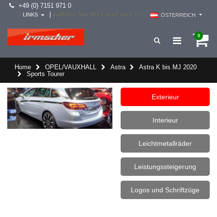
+49 (0) 7151 971 0
wählen Sie Ihr Land aus -->
|
LINKS
ÖSTERREICH
0
Home
OPEL/VAUXHALL
Astra
Astra K bis MJ 2020
Sports Tourer
Exterieur
Interieur
Leichtmetallräder
Leistungssteigerung
Logos und Schriftzüge