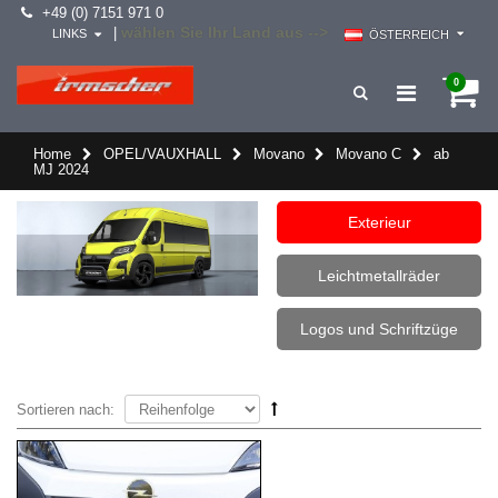
+49 (0) 7151 971 0
wählen Sie Ihr Land aus -->
|
LINKS
ÖSTERREICH
0
Home
OPEL/VAUXHALL
Movano
Movano C
ab
MJ 2024
Exterieur
Leichtmetallräder
Logos und Schriftzüge
Sortieren nach: