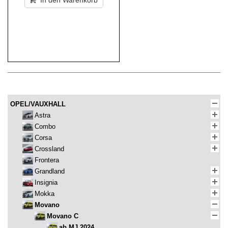
In den Warenkorb
OPEL/VAUXHALL
Astra
Combo
Corsa
Crossland
Frontera
Grandland
Insignia
Mokka
Movano
Movano C
ab MJ 2024