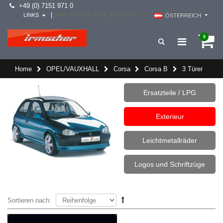
+49 (0) 7151 971 0
wählen Sie Ihr Land aus -->
|
LINKS
ÖSTERREICH
0
Home
OPEL/VAUXHALL
Corsa
Corsa B
3 Türer
Ersatzteile / LPG
Exterieur
Leichtmetallräder
Logos und Schriftzüge
Sortieren nach: