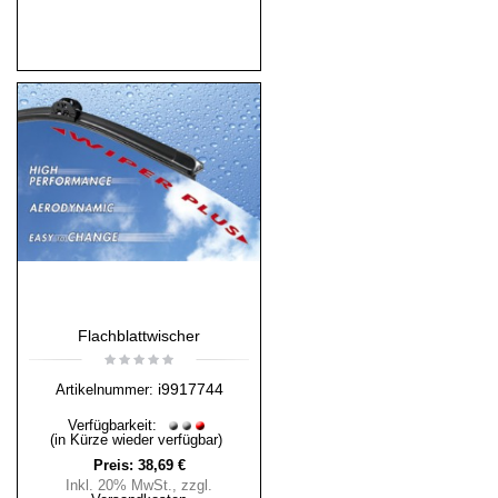
Flachblattwischer
i9917744
Artikelnummer:
Verfügbarkeit:
(in Kürze wieder verfügbar)
Preis:
38,69 €
Inkl. 20% MwSt.
,
zzgl.