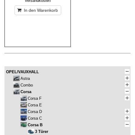
Versandkosten
In den Warenkorb
OPEL/VAUXHALL
Astra
Combo
Corsa
Corsa F
Corsa E
Corsa D
Corsa C
Corsa B
3 Türer