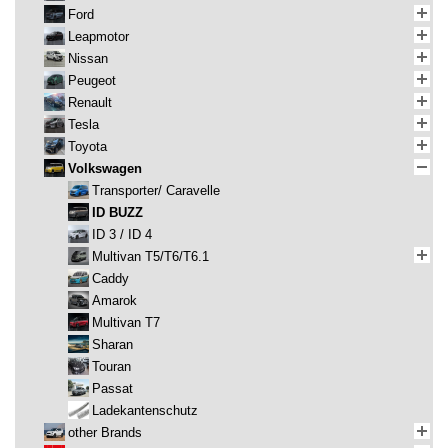
Ford
Leapmotor
Nissan
Peugeot
Renault
Tesla
Toyota
Volkswagen
Transporter/ Caravelle
ID BUZZ
ID 3 / ID 4
Multivan T5/T6/T6.1
Caddy
Amarok
Multivan T7
Sharan
Touran
Passat
Ladekantenschutz
other Brands