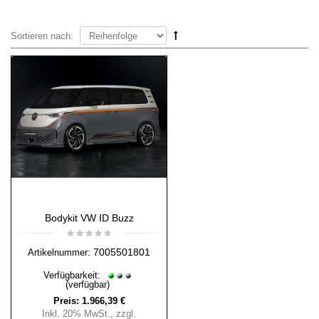
Sortieren nach:
Bodykit VW ID Buzz
7005501801
Artikelnummer:
Verfügbarkeit:
(verfügbar)
Preis:
1.966,39 €
Inkl. 20% MwSt.
,
zzgl.