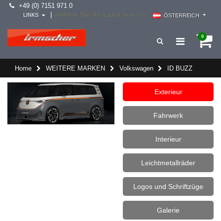
+49 (0) 7151 971 0
wählen Sie Ihr Land aus -->
|
LINKS
ÖSTERREICH
0
Home
WEITERE MARKEN
Volkswagen
ID BUZZ
Exterieur
Fahrwerk
Interieur
Leichtmetallräder
Logos und Schriftzüge
Galerie