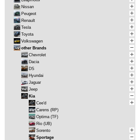
Nissan
Peugeot
Renault
Tesla
Toyota
Volkswagen
other Brands
Chevrolet
Dacia
DS
Hyundai
Jaguar
Jeep
Kia
Cee'd
Carens (RP)
Optima (TF)
Rio (UB)
Sorento
Sportage