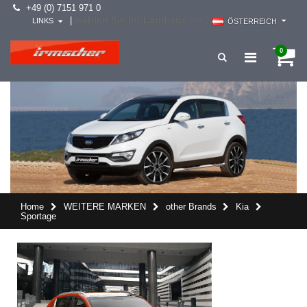
+49 (0) 7151 971 0
wählen Sie Ihr Land aus -->
|
LINKS
ÖSTERREICH
0
Home
WEITERE MARKEN
other Brands
Kia
Sportage