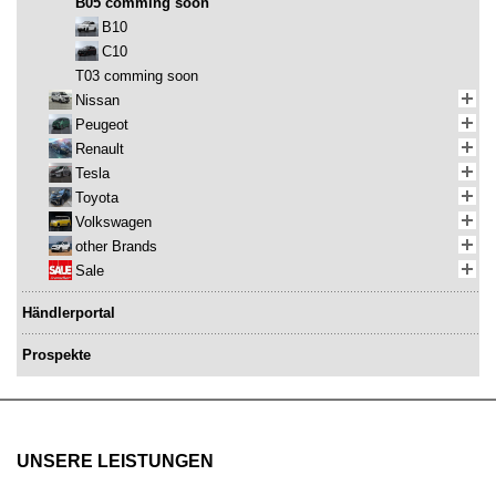
B05 comming soon
B10
C10
T03 comming soon
Nissan
Peugeot
Renault
Tesla
Toyota
Volkswagen
other Brands
Sale
Händlerportal
Prospekte
UNSERE LEISTUNGEN