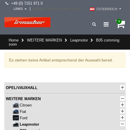
+49 (0) 7151 971 0
wählen Sie Ihr Land aus -->
|
LINKS
ÖSTERREICH
0
Home
WEITERE MARKEN
Leapmotor
B05 comming
soon
Es stehen keine Artikel entsprechend der Auswahl bereit.
OPEL/VAUXHALL
WEITERE MARKEN
Citroen
Fiat
Ford
Leapmotor