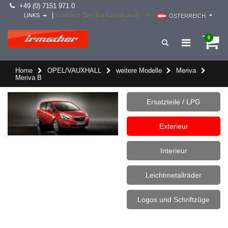
+49 (0) 7151 971 0
wählen Sie Ihr Land aus -->
|
LINKS
ÖSTERREICH
0
Home
OPEL/VAUXHALL
weitere Modelle
Meriva
Meriva B
Ersatzteile / LPG
Exterieur
Interieur
Leichtmetallräder
Logos und Schriftzüge