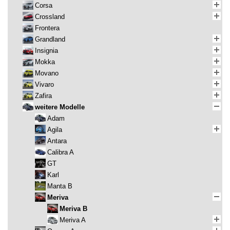
Corsa
Crossland
Frontera
Grandland
Insignia
Mokka
Movano
Vivaro
Zafira
weitere Modelle
Adam
Agila
Antara
Calibra A
GT
Karl
Manta B
Meriva
Meriva B
Meriva A