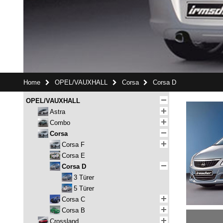
Home
OPEL/VAUXHALL
Corsa
Corsa D
OPEL/VAUXHALL
Astra
Combo
Corsa
Corsa F
Corsa E
Corsa D
3 Türer
5 Türer
Corsa C
Corsa B
Crossland