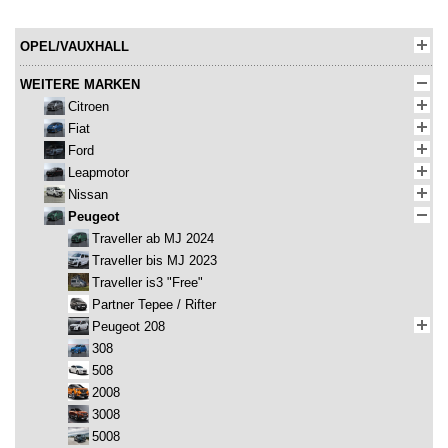
OPEL/VAUXHALL
WEITERE MARKEN
Citroen
Fiat
Ford
Leapmotor
Nissan
Peugeot
Traveller ab MJ 2024
Traveller bis MJ 2023
Traveller is3 "Free"
Partner Tepee / Rifter
Peugeot 208
308
508
2008
3008
5008