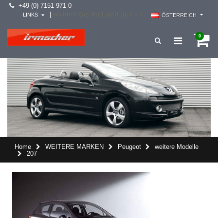
+49 (0) 7151 971 0
wählen Sie Ihr Land aus -->
|
LINKS
ÖSTERREICH
0
Home
WEITERE MARKEN
Peugeot
weitere Modelle
207