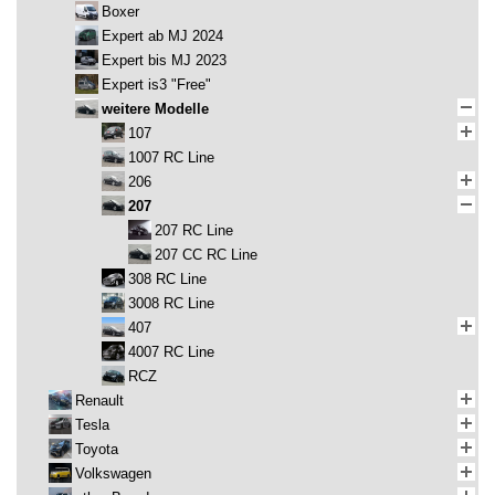
Boxer
Expert ab MJ 2024
Expert bis MJ 2023
Expert is3 "Free"
weitere Modelle
107
1007 RC Line
206
207
207 RC Line
207 CC RC Line
308 RC Line
3008 RC Line
407
4007 RC Line
RCZ
Renault
Tesla
Toyota
Volkswagen