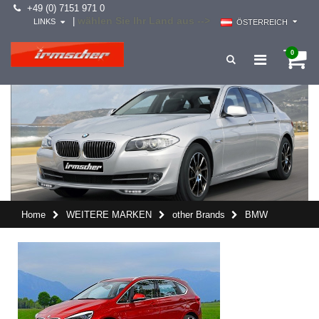
+49 (0) 7151 971 0
wählen Sie Ihr Land aus -->
|
LINKS
ÖSTERREICH
0
Home
WEITERE MARKEN
other Brands
BMW