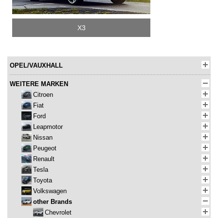
X3
OPEL/VAUXHALL
WEITERE MARKEN
Citroen
Fiat
Ford
Leapmotor
Nissan
Peugeot
Renault
Tesla
Toyota
Volkswagen
other Brands
Chevrolet