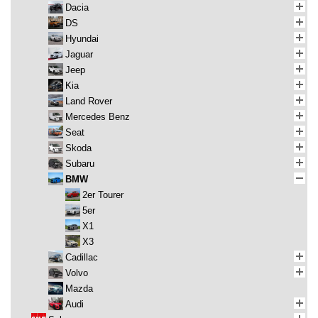
Dacia
DS
Hyundai
Jaguar
Jeep
Kia
Land Rover
Mercedes Benz
Seat
Skoda
Subaru
BMW
2er Tourer
5er
X1
X3
Cadillac
Volvo
Mazda
Audi