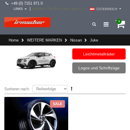
+49 (0) 7151 971 0
wählen Sie Ihr Land aus -->
|
LINKS
ÖSTERREICH
0
Home
WEITERE MARKEN
Nissan
Juke
Leichtmetallräder
Logos und Schriftzüge
Sortieren nach:
SALE