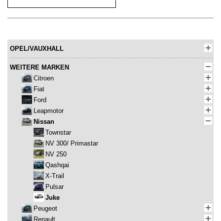
OPEL/VAUXHALL
WEITERE MARKEN
Citroen
Fiat
Ford
Leapmotor
Nissan
Townstar
NV 300/ Primastar
NV 250
Qashqai
X-Trail
Pulsar
Juke
Peugeot
Renault