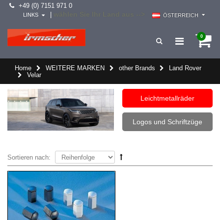
+49 (0) 7151 971 0
wählen Sie Ihr Land aus -->
|
LINKS
ÖSTERREICH
0
Home
WEITERE MARKEN
other Brands
Land Rover
Velar
Leichtmetallräder
Logos und Schriftzüge
Sortieren nach: