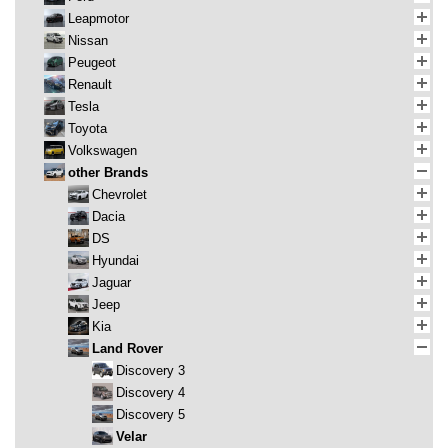
Leapmotor
Nissan
Peugeot
Renault
Tesla
Toyota
Volkswagen
other Brands
Chevrolet
Dacia
DS
Hyundai
Jaguar
Jeep
Kia
Land Rover
Discovery 3
Discovery 4
Discovery 5
Velar