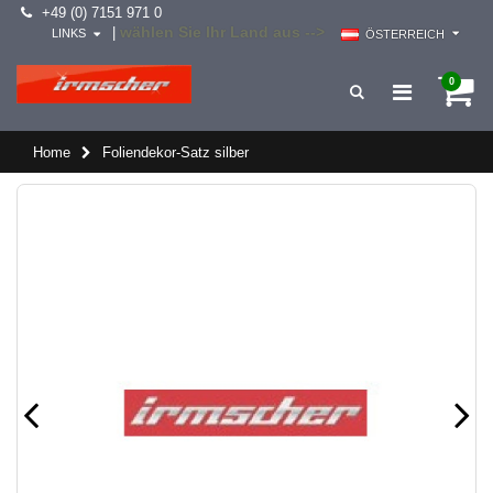
+49 (0) 7151 971 0
wählen Sie Ihr Land aus -->
|
LINKS
ÖSTERREICH
0
Home
Foliendekor-Satz silber