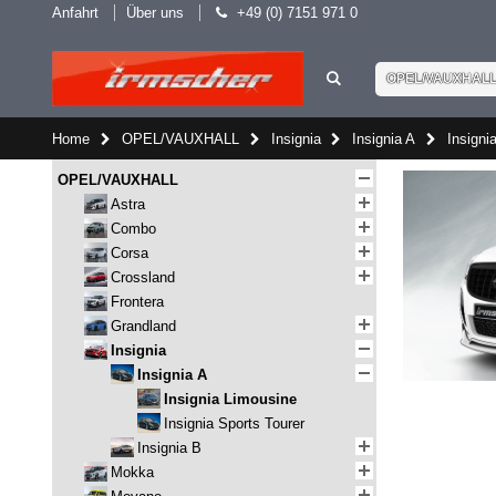
Anfahrt
Über uns
+49 (0) 7151 971 0
OPEL/VAUXHAL
Home
OPEL/VAUXHALL
Insignia
Insignia A
Insigni
OPEL/VAUXHALL
Astra
Combo
Corsa
Crossland
Frontera
Grandland
Insignia
Insignia A
Insignia Limousine
Insignia Sports Tourer
Insignia B
Mokka