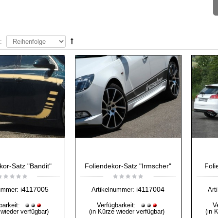
:
kor-Satz "Bandit"
Foliendekor-Satz "Irmscher"
Foli
i4117005
i4117004
nummer:
Artikelnummer:
Art
barkeit:
Verfügbarkeit:
V
 wieder verfügbar)
(in Kürze wieder verfügbar)
(in 