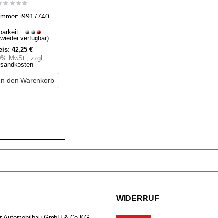
i9917740
ummer:
barkeit:
 wieder verfügbar)
eis:
42,25 €
20% MwSt.
,
zzgl.
rsandkosten
In den Warenkorb
WIDERRUF
er Automobilbau GmbH & Co.KG