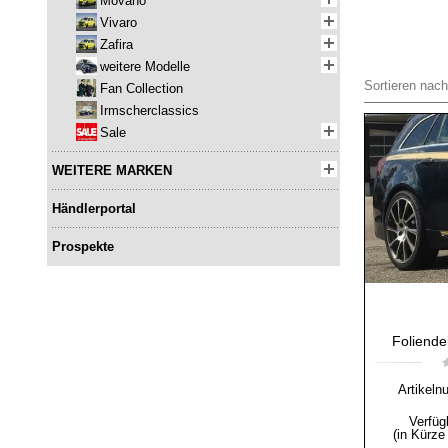
Movano
Vivaro
Zafira
weitere Modelle
Sortieren nach
Fan Collection
Irmscherclassics
Sale
WEITERE MARKEN
Händlerportal
Prospekte
Foliende
Artikel
Verfüg
(in Kürze