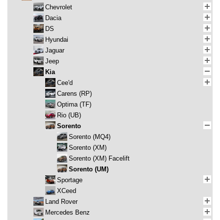
Chevrolet
Dacia
DS
Hyundai
Jaguar
Jeep
Kia
Cee'd
Carens (RP)
Optima (TF)
Rio (UB)
Sorento
Sorento (MQ4)
Sorento (XM)
Sorento (XM) Facelift
Sorento (UM)
Sportage
XCeed
Land Rover
Mercedes Benz