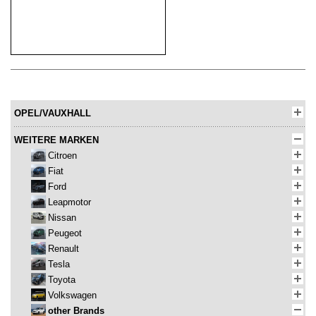
OPEL/VAUXHALL
WEITERE MARKEN
Citroen
Fiat
Ford
Leapmotor
Nissan
Peugeot
Renault
Tesla
Toyota
Volkswagen
other Brands