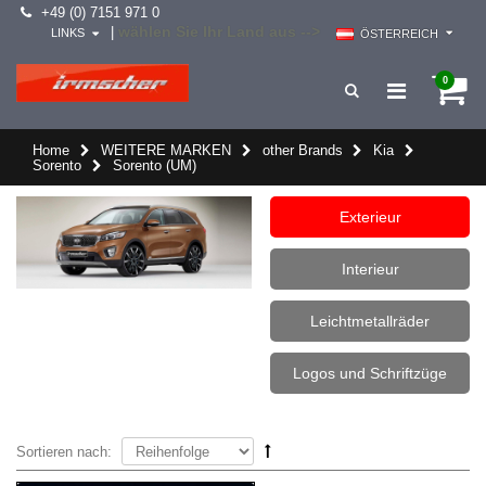
+49 (0) 7151 971 0
wählen Sie Ihr Land aus -->
|
LINKS
ÖSTERREICH
0
Home
WEITERE MARKEN
other Brands
Kia
Sorento
Sorento (UM)
Exterieur
Interieur
Leichtmetallräder
Logos und Schriftzüge
Sortieren nach: